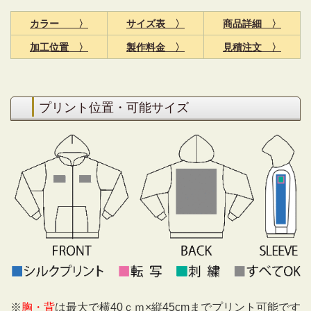
カラー 〉
サイズ表 〉
商品詳細 〉
加工位置 〉
製作料金 〉
見積注文 〉
プリント位置・可能サイズ
※
胸・背
は最大で横40ｃｍ×縦45cmまでプリント可能です