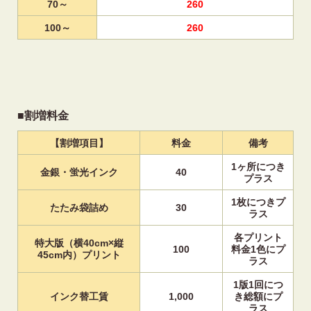
70～
260
100～
260
■割増料金
【割増項目】
料金
備考
1ヶ所につき
金銀・蛍光インク
40
プラス
1枚につきプ
たたみ袋詰め
30
ラス
各プリント
特大版（横40cm×縦
100
料金1色にプ
45cm内）プリント
ラス
1版1回につ
インク替工賃
1,000
き総額にプ
ラス