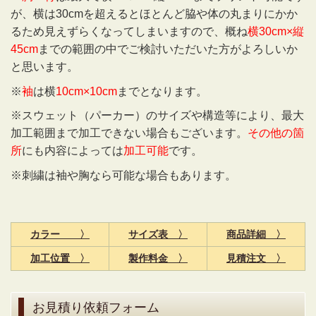
が、横は30cmを超えるとほとんど脇や体の丸まりにかか
るため見えずらくなってしまいますので、概ね
横30cm×縦
45cm
までの範囲の中でご検討いただいた方がよろしいか
と思います。
※
袖
は横
10cm×10cm
までとなります。
※スウェット（パーカー）のサイズや構造等により、最大
加工範囲まで加工できない場合もございます。
その他の箇
所
にも内容によっては
加工可能
です。
※刺繍は袖や胸なら可能な場合もあります。
カラー 〉
サイズ表 〉
商品詳細 〉
加工位置 〉
製作料金 〉
見積注文 〉
お見積り依頼フォーム