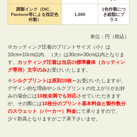
調製インク（DIC、
1色作製につ
Pantone等による指定色
1,000
き
総額にプ
作製）
ラス
単位：円（税込）
※カッティング圧着のプリントサイズ（小）は
10cm×10cm以内、（大）は30cm×30cm以内となりま
す。
カッティング圧着は当店の標準書体（カッティン
グ専用）文字のみ
お受けいたします。
※
シルクプリントは原則10枚～
お受けいたしますが、
デザイン的な理由やシルクプリントの仕上がりがお好
みの場合には
10枚未満でも対応
させていただきます
が、その際には
10枚分のプリント基本料金と製作数分
のスウェット（パーカー）料金
にて承りますので、
少々割高となりますがご了承下さいませ。